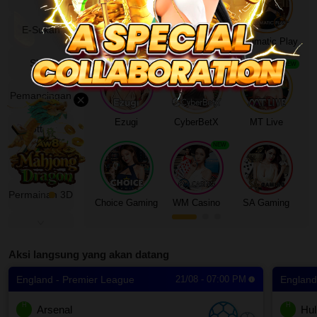
Muat
E-Sukan
Turun
Evolution
Sexy Baccarat
Pragmatic Play
Slots
NEW
NEW
VIP
Pemancingan
×
Afiliasi
Ezugi
CyberBetX
MT Live
Lottery
NEW
Poker
Permainan 3D
Choice Gaming
WM Casino
SA Gaming
Sabung Ayam
Aksi langsung yang akan datang
Permainan
Pantas
England - Premier League
21/08 - 07:00 PM
England
TV
H
H
Arsenal
Hul