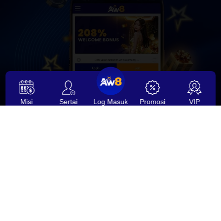
Misi
Sertai
Log Masuk
Promosi
VIP
Lesen oleh
Pengsijilan
Ikuti Kami
Cara Pembayaran