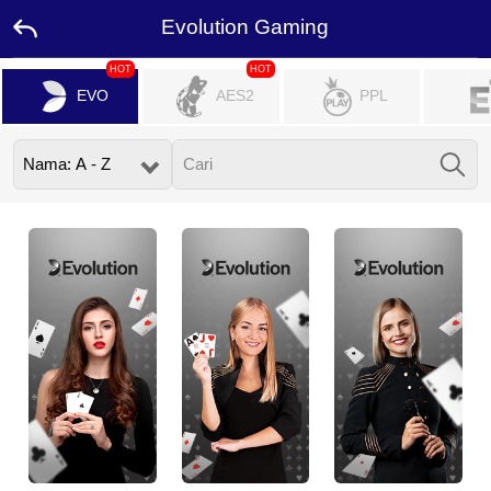
Evolution Gaming
HOT
HOT
Halaman
EVO
AES2
PPL
Utama
Promosi
Duta
Hubungi
Kami
Papan
Pendahulu
Bahasa
Desktop